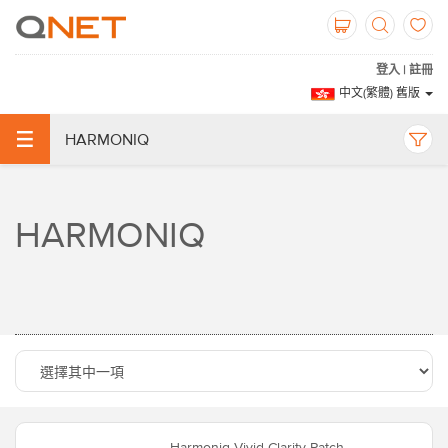
登入 | 註冊
中文(繁體) 舊版
HARMONIQ
HARMONIQ
Harmoniq Vivid Clarity Patch