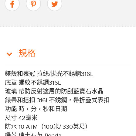
規格
拉絲/拋光不銹鋼316L
錶殼和表冠
螺紋不銹鋼316L
底蓋
帶防反射塗層的防刮藍寶石水晶
玻璃
316L不銹鋼，帶折疊式表扣
錶帶和搭扣
時，分，秒和日期
功能
42毫米
尺寸
10 ATM（100米/ 330英尺）
防水
瑞士石英-Ronda
機芯